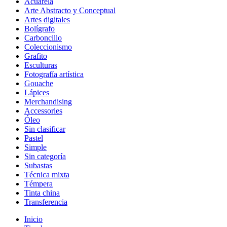
Acuarela
Arte Abstracto y Conceptual
Artes digitales
Bolígrafo
Carboncillo
Coleccionismo
Grafito
Esculturas
Fotografía artística
Gouache
Lápices
Merchandising
Accessories
Óleo
Sin clasificar
Pastel
Simple
Sin categoría
Subastas
Técnica mixta
Témpera
Tinta china
Transferencia
Inicio