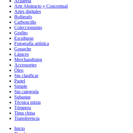
Acuarela
Arte Abstracto y Conceptual
Artes digitales
Bolígrafo
Carboncillo
Coleccionismo
Grafito
Esculturas
Fotografía artística
Gouache
Lápices
Merchandising
Accessories
Óleo
Sin clasificar
Pastel
Simple
Sin categoría
Subastas
Técnica mixta
Témpera
Tinta china
Transferencia
Inicio