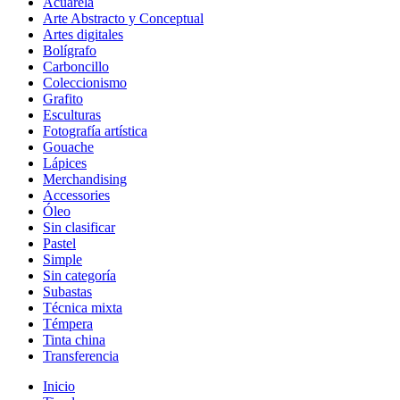
Acuarela
Arte Abstracto y Conceptual
Artes digitales
Bolígrafo
Carboncillo
Coleccionismo
Grafito
Esculturas
Fotografía artística
Gouache
Lápices
Merchandising
Accessories
Óleo
Sin clasificar
Pastel
Simple
Sin categoría
Subastas
Técnica mixta
Témpera
Tinta china
Transferencia
Inicio