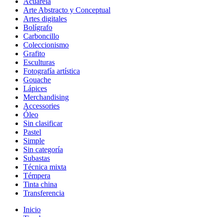
Acuarela
Arte Abstracto y Conceptual
Artes digitales
Bolígrafo
Carboncillo
Coleccionismo
Grafito
Esculturas
Fotografía artística
Gouache
Lápices
Merchandising
Accessories
Óleo
Sin clasificar
Pastel
Simple
Sin categoría
Subastas
Técnica mixta
Témpera
Tinta china
Transferencia
Inicio