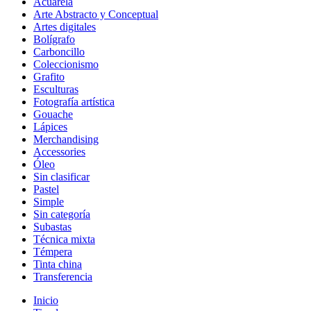
Acuarela
Arte Abstracto y Conceptual
Artes digitales
Bolígrafo
Carboncillo
Coleccionismo
Grafito
Esculturas
Fotografía artística
Gouache
Lápices
Merchandising
Accessories
Óleo
Sin clasificar
Pastel
Simple
Sin categoría
Subastas
Técnica mixta
Témpera
Tinta china
Transferencia
Inicio