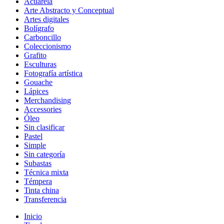
Acuarela
Arte Abstracto y Conceptual
Artes digitales
Bolígrafo
Carboncillo
Coleccionismo
Grafito
Esculturas
Fotografía artística
Gouache
Lápices
Merchandising
Accessories
Óleo
Sin clasificar
Pastel
Simple
Sin categoría
Subastas
Técnica mixta
Témpera
Tinta china
Transferencia
Inicio