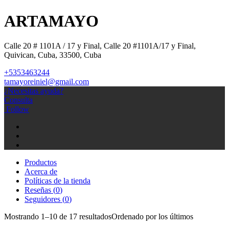
ARTAMAYO
Calle 20 # 1101A / 17 y Final, Calle 20 #1101A/17 y Final,
Quivican, Cuba, 33500, Cuba
+5353463244
tamayoreiniel@gmail.com
¿Necesitas ayuda?
Consulta
Follow
Productos
Acerca de
Políticas de la tienda
Reseñas (
0
)
Seguidores (
0
)
Mostrando 1–10 de 17 resultados
Ordenado por los últimos