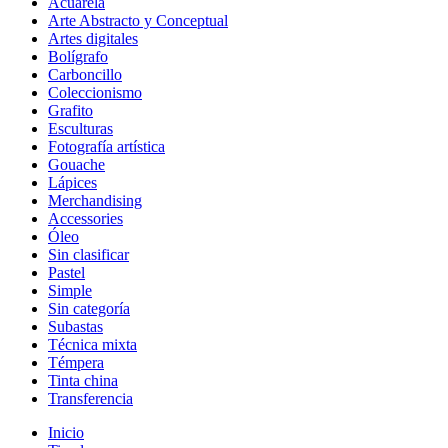
Acuarela
Arte Abstracto y Conceptual
Artes digitales
Bolígrafo
Carboncillo
Coleccionismo
Grafito
Esculturas
Fotografía artística
Gouache
Lápices
Merchandising
Accessories
Óleo
Sin clasificar
Pastel
Simple
Sin categoría
Subastas
Técnica mixta
Témpera
Tinta china
Transferencia
Inicio