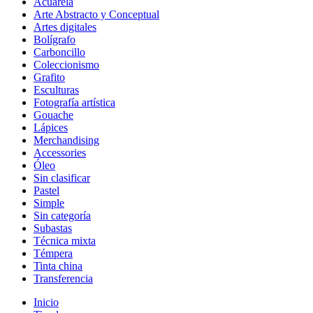
Acuarela
Arte Abstracto y Conceptual
Artes digitales
Bolígrafo
Carboncillo
Coleccionismo
Grafito
Esculturas
Fotografía artística
Gouache
Lápices
Merchandising
Accessories
Óleo
Sin clasificar
Pastel
Simple
Sin categoría
Subastas
Técnica mixta
Témpera
Tinta china
Transferencia
Inicio