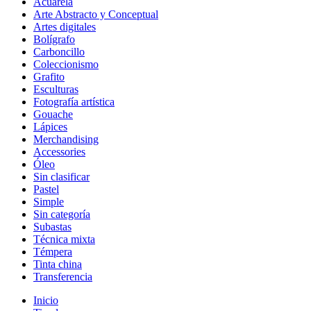
Acuarela
Arte Abstracto y Conceptual
Artes digitales
Bolígrafo
Carboncillo
Coleccionismo
Grafito
Esculturas
Fotografía artística
Gouache
Lápices
Merchandising
Accessories
Óleo
Sin clasificar
Pastel
Simple
Sin categoría
Subastas
Técnica mixta
Témpera
Tinta china
Transferencia
Inicio