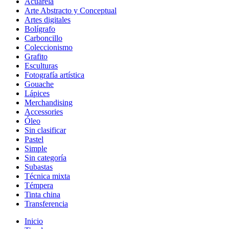
Acuarela
Arte Abstracto y Conceptual
Artes digitales
Bolígrafo
Carboncillo
Coleccionismo
Grafito
Esculturas
Fotografía artística
Gouache
Lápices
Merchandising
Accessories
Óleo
Sin clasificar
Pastel
Simple
Sin categoría
Subastas
Técnica mixta
Témpera
Tinta china
Transferencia
Inicio