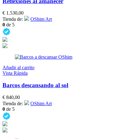
Reflexiones al amanecer
€
1.530,00
Tienda de:
OShim Art
0
de 5
Añadir al carrito
Vista Rápida
Barcos descansando al sol
€
840,00
Tienda de:
OShim Art
0
de 5