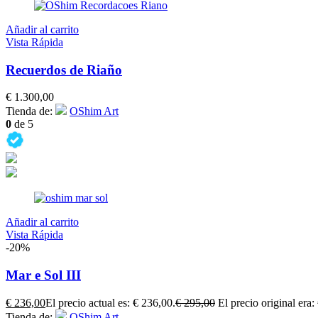
Añadir al carrito
Vista Rápida
Recuerdos de Riaño
€
1.300,00
Tienda de:
OShim Art
0
de 5
Añadir al carrito
Vista Rápida
-20%
Mar e Sol III
€
236,00
El precio actual es: € 236,00.
€
295,00
El precio original era:
Tienda de:
OShim Art