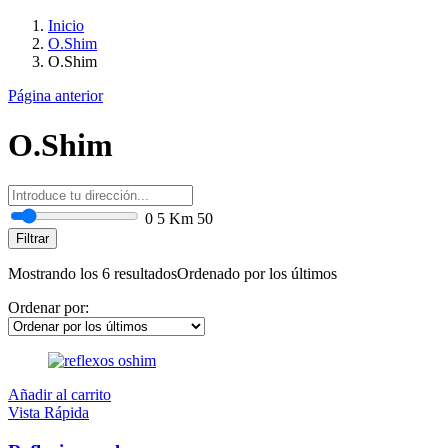
Inicio
O.Shim
O.Shim
Página anterior
O.Shim
0
5 Km
50
Filtrar
Mostrando los 6 resultados
Ordenado por los últimos
Ordenar por:
Añadir al carrito
Vista Rápida