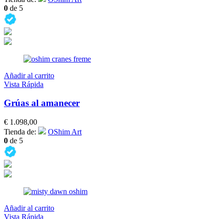
0
de 5
Añadir al carrito
Vista Rápida
Grúas al amanecer
€
1.098,00
Tienda de:
OShim Art
0
de 5
Añadir al carrito
Vista Rápida