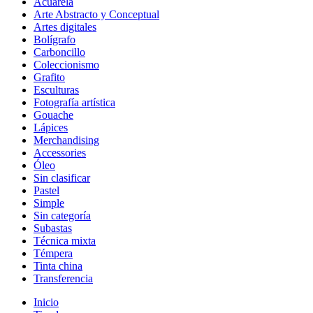
Acuarela
Arte Abstracto y Conceptual
Artes digitales
Bolígrafo
Carboncillo
Coleccionismo
Grafito
Esculturas
Fotografía artística
Gouache
Lápices
Merchandising
Accessories
Óleo
Sin clasificar
Pastel
Simple
Sin categoría
Subastas
Técnica mixta
Témpera
Tinta china
Transferencia
Inicio