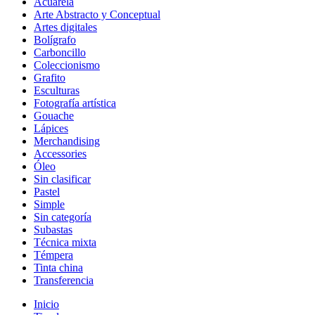
Acuarela
Arte Abstracto y Conceptual
Artes digitales
Bolígrafo
Carboncillo
Coleccionismo
Grafito
Esculturas
Fotografía artística
Gouache
Lápices
Merchandising
Accessories
Óleo
Sin clasificar
Pastel
Simple
Sin categoría
Subastas
Técnica mixta
Témpera
Tinta china
Transferencia
Inicio