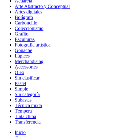
Acuarela
Arte Abstracto y Conceptual
Artes digitales
Bolígrafo
Carboncillo
Coleccionismo
Grafito
Esculturas
Fotografía artística
Gouache
Lápices
Merchandising
Accessories
Óleo
Sin clasificar
Pastel
Simple
Sin categoría
Subastas
Técnica mixta
Témpera
Tinta china
Transferencia
Inicio