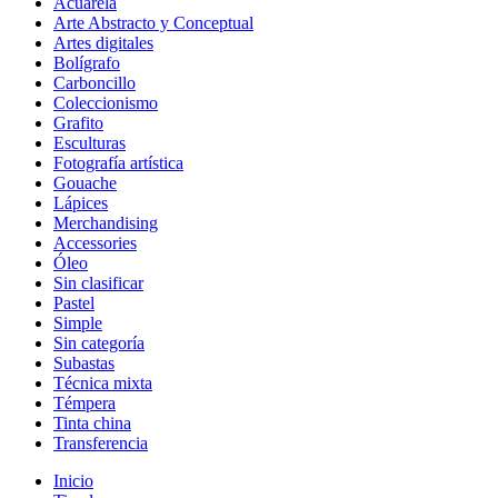
Acuarela
Arte Abstracto y Conceptual
Artes digitales
Bolígrafo
Carboncillo
Coleccionismo
Grafito
Esculturas
Fotografía artística
Gouache
Lápices
Merchandising
Accessories
Óleo
Sin clasificar
Pastel
Simple
Sin categoría
Subastas
Técnica mixta
Témpera
Tinta china
Transferencia
Inicio