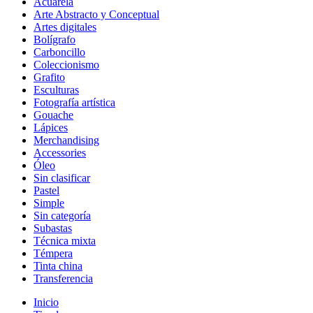
Acuarela
Arte Abstracto y Conceptual
Artes digitales
Bolígrafo
Carboncillo
Coleccionismo
Grafito
Esculturas
Fotografía artística
Gouache
Lápices
Merchandising
Accessories
Óleo
Sin clasificar
Pastel
Simple
Sin categoría
Subastas
Técnica mixta
Témpera
Tinta china
Transferencia
Inicio