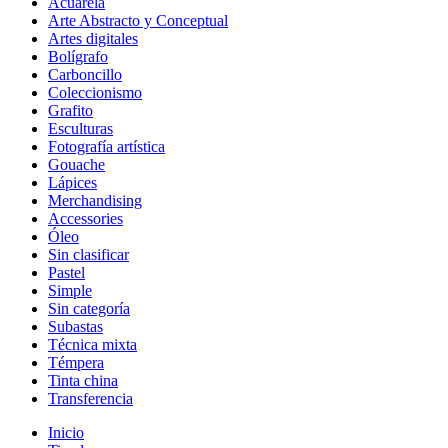
Acuarela
Arte Abstracto y Conceptual
Artes digitales
Bolígrafo
Carboncillo
Coleccionismo
Grafito
Esculturas
Fotografía artística
Gouache
Lápices
Merchandising
Accessories
Óleo
Sin clasificar
Pastel
Simple
Sin categoría
Subastas
Técnica mixta
Témpera
Tinta china
Transferencia
Inicio