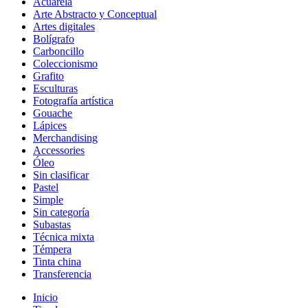
Acuarela
Arte Abstracto y Conceptual
Artes digitales
Bolígrafo
Carboncillo
Coleccionismo
Grafito
Esculturas
Fotografía artística
Gouache
Lápices
Merchandising
Accessories
Óleo
Sin clasificar
Pastel
Simple
Sin categoría
Subastas
Técnica mixta
Témpera
Tinta china
Transferencia
Inicio