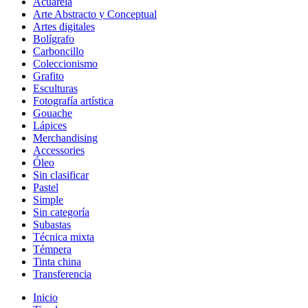
Acuarela
Arte Abstracto y Conceptual
Artes digitales
Bolígrafo
Carboncillo
Coleccionismo
Grafito
Esculturas
Fotografía artística
Gouache
Lápices
Merchandising
Accessories
Óleo
Sin clasificar
Pastel
Simple
Sin categoría
Subastas
Técnica mixta
Témpera
Tinta china
Transferencia
Inicio