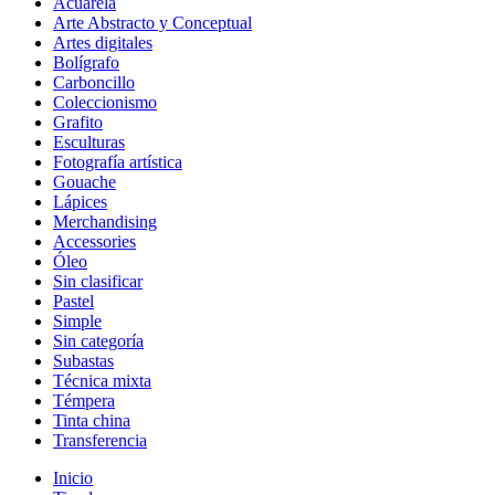
Acuarela
Arte Abstracto y Conceptual
Artes digitales
Bolígrafo
Carboncillo
Coleccionismo
Grafito
Esculturas
Fotografía artística
Gouache
Lápices
Merchandising
Accessories
Óleo
Sin clasificar
Pastel
Simple
Sin categoría
Subastas
Técnica mixta
Témpera
Tinta china
Transferencia
Inicio