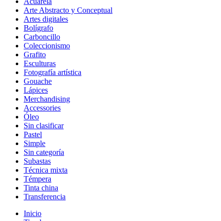
Acuarela
Arte Abstracto y Conceptual
Artes digitales
Bolígrafo
Carboncillo
Coleccionismo
Grafito
Esculturas
Fotografía artística
Gouache
Lápices
Merchandising
Accessories
Óleo
Sin clasificar
Pastel
Simple
Sin categoría
Subastas
Técnica mixta
Témpera
Tinta china
Transferencia
Inicio