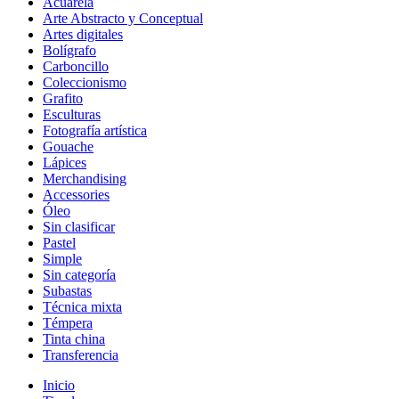
Acuarela
Arte Abstracto y Conceptual
Artes digitales
Bolígrafo
Carboncillo
Coleccionismo
Grafito
Esculturas
Fotografía artística
Gouache
Lápices
Merchandising
Accessories
Óleo
Sin clasificar
Pastel
Simple
Sin categoría
Subastas
Técnica mixta
Témpera
Tinta china
Transferencia
Inicio